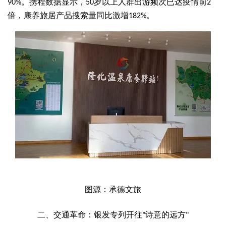
。携程数据显示，
岁以上人群出游频次已达疫情前
90%
50
2
倍，康养旅居产品搜索量同比激增
。
182%
图源：承德文旅
二、交通革命：银发专列开往
诗意的远方
"
"