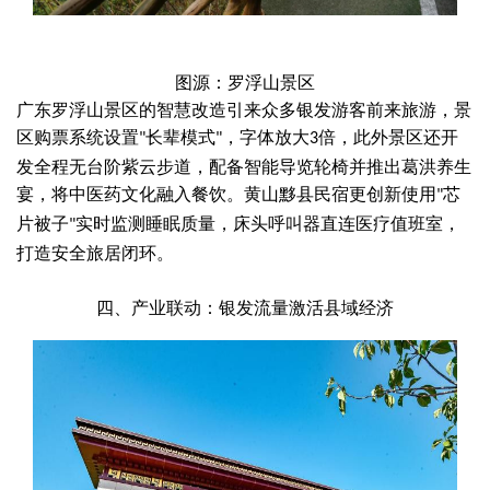
图源：罗浮山景区
广东罗浮山景区的智慧改造引来众多银发游客前来旅游，景
区
购票系统设置
长辈模式
，字体放大
倍
，此外景区还开
"
"
3
发全程无台阶紫云步道，配备智能导览轮椅并推出葛洪养生
宴，将中医药文化融入餐饮。
黄山黟县民宿更创新使用
芯
"
片被子
实时监测睡眠质量，床头呼叫器直连医疗值班室，
"
打造安全旅居闭环。
四、产业联动：银发流量激活县域经济