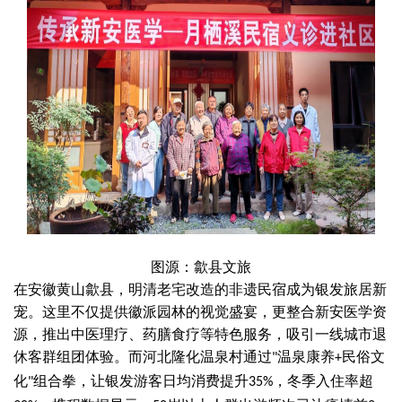
图源：歙县文旅
在安徽黄山歙县，明清老宅改造的非遗民宿成为银发旅居新
宠。这里不仅提供徽派园林的视觉盛宴，更整合新安医学资
源，推出中医理疗、药膳食疗等特色服务，吸引一线城市退
休客群组团体验。而河北隆化温泉村通过
温泉康养
民俗文
"
+
化
组合拳，让银发游客日均消费提升
，冬季入住率超
"
35%