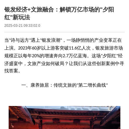
银发经济+文旅融合：解锁万亿市场的"夕阳
红"新玩法
2025-03-21 09:33:02.0
当
诗与远方
遇上
银发浪潮
，一场静悄悄的产业变革正在
"
"
"
"
上演。
年
岁以上游客突破
亿人次，银发旅游市场
2023
60
11.6
规模正以每年
的增速奔向
万亿蓝海。这场
夕阳红
经
20%
2.7
"
"
济盛宴中，文旅产业如何破局？让我们从这些创新案例中寻
找答案。
一、康养旅居：传统文旅的
第二增长曲线
"
"