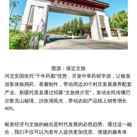
图源：保定文旅
河北安国依托
千年药都
优势，开发中草药研学游，让银发
"
"
游客体验捣药、香囊制作，带动周边
个村庄发展康养配套
20
产业。新疆托里县通过招募
文旅推介官
，发动全民传播巴
"
"
尔鲁克山秘境、沙孜湖风光，带动农副产品线上销售增长
。
40%
银发经济与文旅的融合是时代发展的必然趋势。通过这一融
合，我们不仅可以为老年人提供更加优质、便捷的服务体