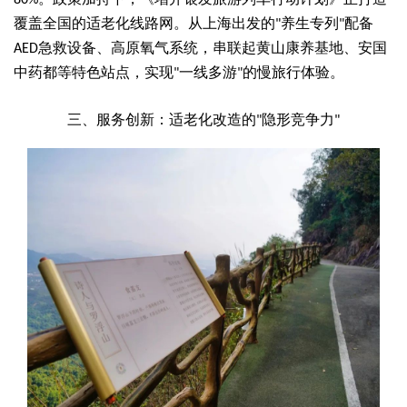
80%
覆盖全国的适老化线路网。从上海出发的
养生专列
配备
"
"
急救设备、高原氧气系统，串联起黄山康养基地、安国
AED
中药都等特色站点，实现
一线多游
的慢旅行体验。
"
"
三、服务创新：适老化改造的
隐形竞争力
"
"