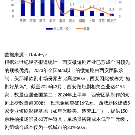
数据来源：DataEye
根据
世纪经济报道统计，西安微短剧产业已形成全国领先
21
的规模优势
。
年全国
以上的微短剧由西安团队承
2023
60%
制，头部爆款剧市场份额占比高达
，西安因此被称为“短
80%
剧好莱坞”。截至
年
月，西安微短剧相关企业达
2024
3
4154
家，数量位居全国第二；
年上半年，西安团队制作的短
2024
剧上榜数量超
部，投流金额突破
亿元。西咸新区建成
300
16
5
家专业短剧影视基地（如星光映美、造梦工厂），提供
150
余种拍摄场景及
万件道具，单场景搭建成本低至千元级，
60
剧组综合成本仅为一线城市的
。
30%-50%