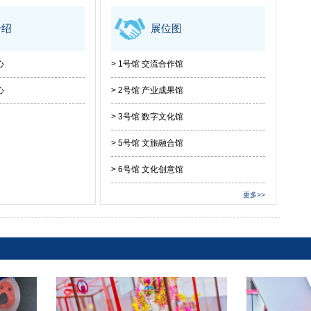
介绍
展位图
心
> 1号馆 交流合作馆
心
> 2号馆 产业成果馆
> 3号馆 数字文化馆
> 5号馆 文旅融合馆
> 6号馆 文化创意馆
更多>>