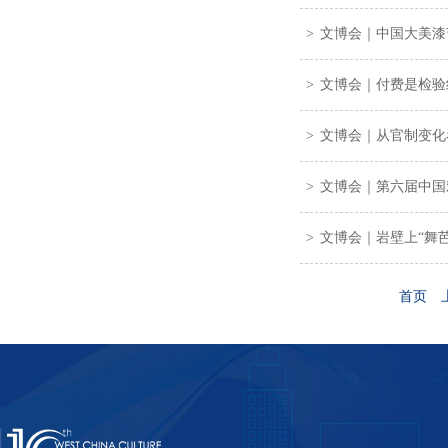
文博会｜中国大美漆
文博会｜付费是检验
文博会｜从官制变化
文博会｜第六届中国
文博会｜岩壁上“舞芭
首页