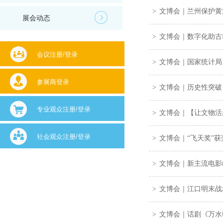
文博会｜兰州保护黄
展会动态
文博会｜数字化助古
会议注册/登录
文博会｜国家统计局
参展商登录
文博会｜历史性突破
专业观众注册/登录
文博会｜【让文物活起来
社会观众注册/登录
文博会｜“飞天奖”
文博会｜新主流电影
文博会｜江口明末战
文博会｜话剧《万水