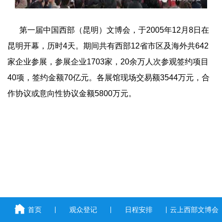
第一届中国西部（昆明）文博会，于
2005
年
12
月
8
日在
昆明开幕，历时
4
天。期间共有西部
12
省市区及海外共
642
家企业参展，参展企业
1703
家，
20
余万人次参观签约项目
40
项，签约金额
70
亿元。各展馆现场交易额
3544
万元，合
作协议或意向性协议金额
5800
万元。
首页
观众登记
日程安排
云上西部文博会