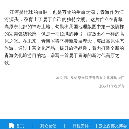
江河是地球的血脉，
也是万物的生命之
源，
青海
作为
江
这片伫立在青藏
河源头
，孕育出
了
属于自己
的独特
文明
。
高原东北部的神奇土地，勾勒出我国地理版图中第一级阶梯
的完美弧线轮廓，像是一把拉满的神弓，绽放出不一样的高
原之光。
在未来，青海省将坚持新发展理念，突出高原生态
旅游，通过丰富文化产品、提升旅游品质，着力打造全新的
青海文化旅游目的地，谱写一首属于青海的新时代高原之
歌。
本文图片及信息来源于青海省文化和旅游厅
版权归作者所有
首页
观众登记
日程安排
云上西部文博会