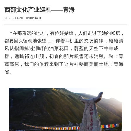
西部文化产业巡礼——青海
2023-03-20 10:08:34.0
在那遥远的地方，有位好姑娘，人们走过了她的帐房，
“
都要回头留恋地张望......"伴着耳机里
的悠扬旋律，缕缕清
风从指间掠过湖畔的油菜花田
，
蔚
蓝
的天
空下牛羊成
群
，
远眺祁连山颠，初春的那片积雪还未消融。踏上青
藏高原，我们的旅程来到了这片
神秘而美丽土地，青海
省。