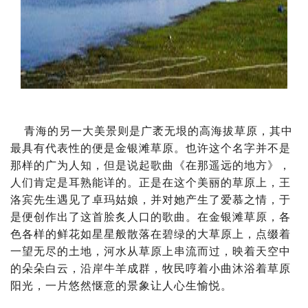
青海的另一大美景则是广袤无垠的高海拔草原，其中
最具有代表性的便是金银滩草原。也许这个名字并不是
那样的广为人知，但是说起歌曲《在那遥远的地方》，
人们肯定是耳熟能详的。正是在这个美丽的草原上，王
洛宾先生遇见了卓玛姑娘，并对她产生了爱慕之情，于
是便创作出了这首脍炙人口的歌曲。在金银滩草原，各
色各样的鲜花如星星般散落在碧绿的大草原上，点缀着
一望无尽的土地，河水从草原上串流而过，映着天空中
的朵朵白云，沿岸牛羊成群，牧民哼着小曲沐浴着草原
阳光，一片悠然惬意的景象让人心生愉悦。