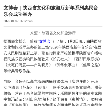
文博会｜陕西省文化和旅游厅新年系列惠民音
乐会成功举办
2020-01-07 16:12:24.0
来源：陕西省文化和旅游厅
据西部文博会（简称“
文博会
”）了解，1月3日晚，由陕西省
文化和旅游厅主办的第三场“2020年陕西省新年音乐会”在西
安人民剧院精彩上演。著名指挥家严松波携手陕西省广播电
视民族乐团奏响民族管弦乐《长安社火》《西部民歌联奏》
《大宅门写意——卢沟晓月》《芳华叙事曲》《丝绸之路》
等经典音乐作品。
当晚，音乐会以高亢激昂的民族管弦乐《庆典序曲》开场，
女声独唱《芦花》《远情》，歌手晏涵唱腔高亢嘹亮、甜美
悠扬，营造了余音绕梁的空间感；乐团两位年轻的演奏家顾
宇和冯苗苗分别出色地演绎了笛子独奏《秦川情》、唢呐独
奏《百鸟朝凤》，将竹笛和唢呐这两件民族管乐器吹奏得丝