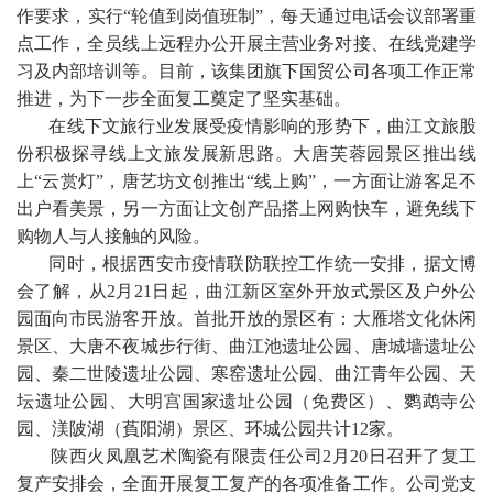
作要求，实行“轮值到岗值班制”，每天通过电话会议部署重
点工作，全员线上远程办公开展主营业务对接、在线党建学
习及内部培训等。目前，该集团旗下国贸公司各项工作正常
推进，为下一步全面复工奠定了坚实基础。
在线下文旅行业发展受疫情影响的形势下，曲江文旅股
份积极探寻线上文旅发展新思路。大唐芙蓉园景区推出线
上“云赏灯”，唐艺坊文创推出“线上购”，一方面让游客足不
出户看美景，另一方面让文创产品搭上网购快车，避免线下
购物人与人接触的风险。
同时，根据西安市疫情联防联控工作统一安排，据文博
会了解，从2月21日起，曲江新区室外开放式景区及户外公
园面向市民游客开放。首批开放的景区有：大雁塔文化休闲
景区、大唐不夜城步行街、曲江池遗址公园、唐城墙遗址公
园、秦二世陵遗址公园、寒窑遗址公园、曲江青年公园、天
坛遗址公园、大明宫国家遗址公园（免费区）、鹦鹉寺公
园、渼陂湖（萯阳湖）景区、环城公园共计12家。
陕西火凤凰艺术陶瓷有限责任公司2月20日召开了复工
复产安排会，全面开展复工复产的各项准备工作。公司党支