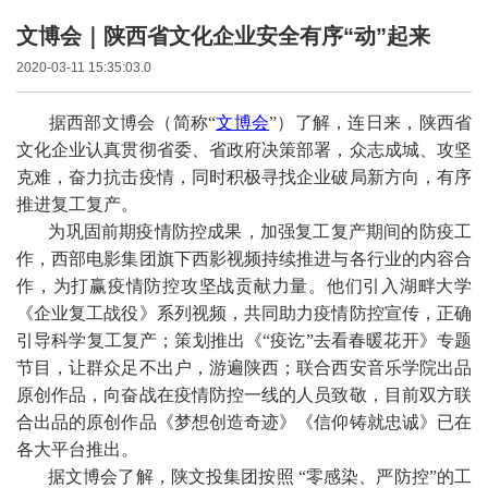
文博会｜陕西省文化企业安全有序“动”起来
2020-03-11 15:35:03.0
据西部文博会（简称“
文博会
”）了解，连日来，陕西省
文化企业认真贯彻省委、省政府决策部署，众志成城、攻坚
克难，奋力抗击疫情，同时积极寻找企业破局新方向，有序
推进复工复产。
为巩固前期疫情防控成果，加强复工复产期间的防疫工
作，西部电影集团旗下西影视频持续推进与各行业的内容合
作，为打赢疫情防控攻坚战贡献力量。他们引入湖畔大学
《企业复工战役》系列视频，共同助力疫情防控宣传，正确
引导科学复工复产；策划推出《“疫讫”去看春暖花开》专题
节目，让群众足不出户，游遍陕西；联合西安音乐学院出品
原创作品，向奋战在疫情防控一线的人员致敬，目前双方联
合出品的原创作品《梦想创造奇迹》《信仰铸就忠诚》已在
各大平台推出。
据文博会了解，陕文投集团按照 “零感染、严防控”的工