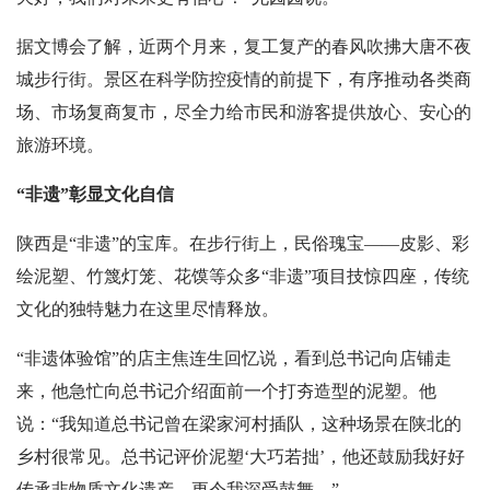
据文博会了解，
近两个月来，复工复产的春风吹拂大唐不夜
城步行街。景区在科学防控疫情的前提下，有序推动各类商
场、市场复商复市，尽全力给市民和游客提供放心、安心的
旅游环境。
“非遗”彰显文化自信
陕西是“非遗”的宝库。在步行街上，民俗瑰宝——皮影、彩
绘泥塑、竹篾灯笼、花馍等众多“非遗”项目技惊四座，传统
文化的独特魅力在这里尽情释放。
“非遗体验馆”的店主焦连生回忆说，看到总书记向店铺走
来，他急忙向总书记介绍面前一个打夯造型的泥塑。他
说：“我知道总书记曾在梁家河村插队，这种场景在陕北的
乡村很常见。总书记评价泥塑‘大巧若拙’，他还鼓励我好好
传承非物质文化遗产，更令我深受鼓舞。”