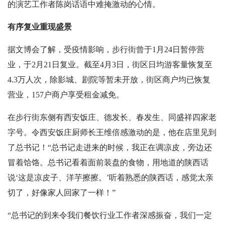
的演艺工作者陈岗话语中难掩激动的心情。
有序复业重现盛景
据文博会了解，
受疫情影响，步行街曾于1月24日暂停营
业，于2月21日复业。截至4月3日，街区日均游客量恢复至
4.3万人次，除影城、剧院等暂未开放，街区商户均已恢复
营业，157户商户享受租金减免。
在步行街东侧有西安饭庄、德发长、春发生、同盛祥四家老
字号。令西安饭庄厨师长王维倍感激动的是，他在店里见到
了总书记！“总书记走进来的时候，我正在调凉皮，旁边还
冒着饸饹。总书记看着面前装盘的食物，用地道的陕西话
说‘这是凉皮子、洋芋擦擦。’听着熟悉的陕西话，感觉太亲
切了，好像家人回家了一样！”
“总书记的到来令我们餐饮行业工作者深感振奋，我们一定