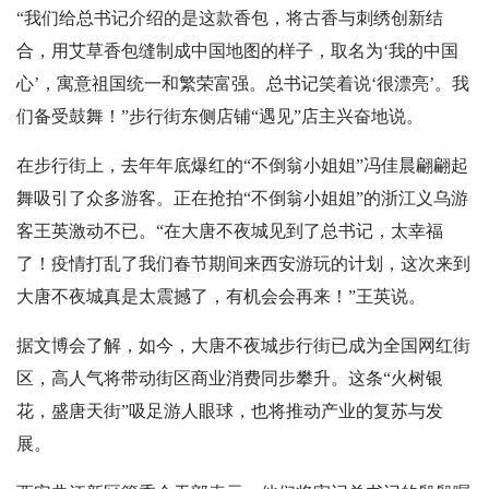
“我们给总书记介绍的是这款香包，将古香与刺绣创新结
合，用艾草香包缝制成中国地图的样子，取名为‘我的中国
心’，寓意祖国统一和繁荣富强。总书记笑着说‘很漂亮’。我
们备受鼓舞！”步行街东侧店铺“遇见”店主兴奋地说。
在步行街上，去年年底爆红的“不倒翁小姐姐”冯佳晨翩翩起
舞吸引了众多游客。正在抢拍“不倒翁小姐姐”的浙江义乌游
客王英激动不已。“在大唐不夜城见到了总书记，太幸福
了！疫情打乱了我们春节期间来西安游玩的计划，这次来到
大唐不夜城真是太震撼了，有机会会再来！”王英说。
据文博会了解，
如今，大唐不夜城步行街已成为全国网红街
区，高人气将带动街区商业消费同步攀升。这条“火树银
花，盛唐天街”吸足游人眼球，也将推动产业的复苏与发
展。