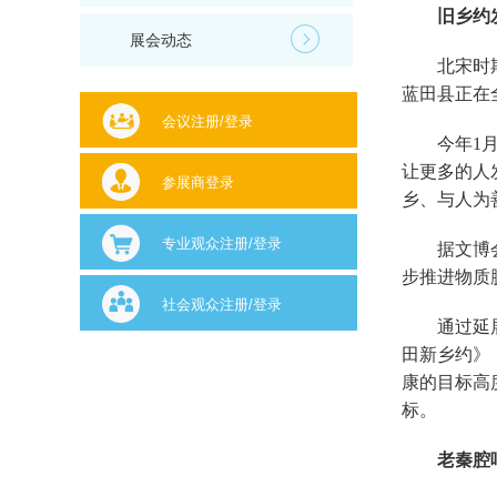
旧乡约
展会动态
北宋时
蓝田县正在
会议注册/登录
今年1
让更多的人
参展商登录
乡、与人为
专业观众注册/登录
据文博
步推进物质
社会观众注册/登录
通过延
田新乡约》
康的目标高
标。
老秦腔