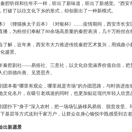
的秦腔听得和往年不一样，听出了新味道，听出了新感觉。”西安
，打破了以往文化下乡的形式，却创新出了一种新模式。
本》《狸猫换太子后本》《对银杯》……疫情期间，西安市长安
直播，为粉丝们奉献了80余场高质量的秦腔表演，几十万粉丝在线
会了解，
近年来，西安市大力推进传统秦腔艺术复兴，用戏曲小
文化盛景。
年秦腔剧社——易俗社、三意社，以文化自觉涵养价值自信，把
人们崇德向善、见贤思齐。
剧团本着“哪里有观众，哪里就是市场”的办团思路，与时俱进改
地文化名片，在吸引老戏迷的同时，也更加贴近现代年轻人欣赏
剧团扑下“身子”深入农村，把一场场弘扬移风易俗、脱贫攻坚、
艺下基层等方式送到千家万户，让群众在身心愉悦中既感受到古
绘出新愿景