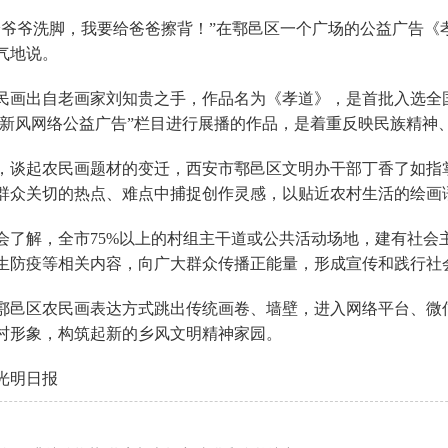
给爷爷洗脚，我要给爸爸擦背！”在鄠邑区一个广场的公益广告《
气地说。
民画出自老画家刘知贵之手，作品名为《孝道》，是首批入选全
树新风网络公益广告”栏目进行展播的作品，是着重反映民族精神
，谈起农民画题材的变迁，西安市鄠邑区文明办干部丁香了如指掌
群众关切的热点、难点中捕捉创作灵感，以贴近农村生活的绘画
会了解，全市75%以上的村组主干道或公共活动场地，建有社会
生防疫等相关内容，向广大群众传播正能量，形成宣传和践行社
鄠邑区农民画表达方式跳出传统画卷、墙壁，进入网络平台、微
村形象，构筑起新的乡风文明精神家园。
光明日报