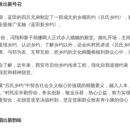
发出新号召
期，蓝田的四吕兄弟制定了一部成文的乡规民约《吕氏乡约》，
全面推广实施《蓝田新乡约》。
月份，冯翔和妻子胡娜两人正式步入婚姻的殿堂。婚礼开场，主
发现乡约、认识乡约、了解乡约以外，还会向村民讲述《吕氏乡
善、与邻为友、互帮互助，把乡约的文化精髓根植到群众心中，实
会了解，近年来，西安市启动乡约传承工程，强化自我道德约束
脱贫和精神脱贫。
展“吕氏乡约”中契合社会主义核心价值观的精髓要义，融入人本
，“村民应辛勤劳动，务实创新，敬业乐群，热心公益，努力实现
度契合，在脱贫攻坚决战时刻，坚定贫困群众致富奔小康的信心，
唱出新韵味