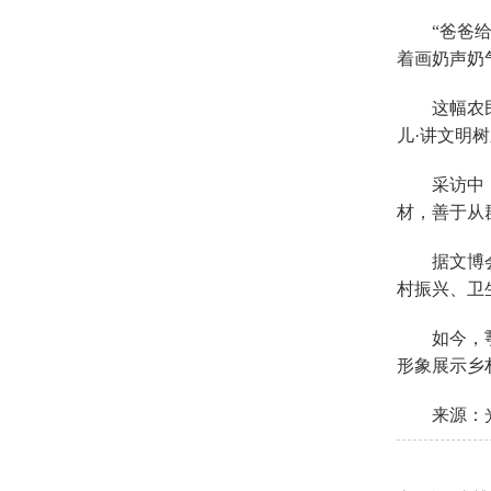
“爸爸
着画奶声奶
这幅农
儿·讲文明
采访中
材，善于从
据文博
村振兴、卫
如今，
形象展示乡
来源：