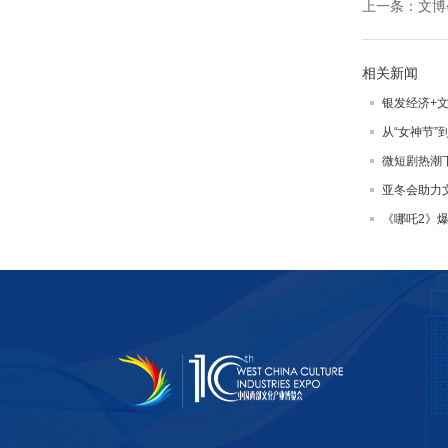
上一条：
文博
相关新闻
银发经济+
从“女神节”
微短剧热潮
亚冬会助力
《哪吒2》