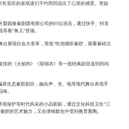
市长安区的老戏迷们不约而同说出了心里的感受。突如
区梨园春秦剧团有限公司的65位演员，通过快手、抖音
等着“角儿”登场。
舞台展现社会大变革，营造“吃泡馍听秦腔，观看秦砖汉
复排的《火焰驹》《双锦衣》等一批经典剧目送到田间
编原生态秦腔剧目，融合声、光、电等现代舞台表现手
品味。
环境保护等时代风采的小品新剧，通过文化科技卫生“三
老秦腔的艺术魅力，又在潜移默化中受到教育熏陶。