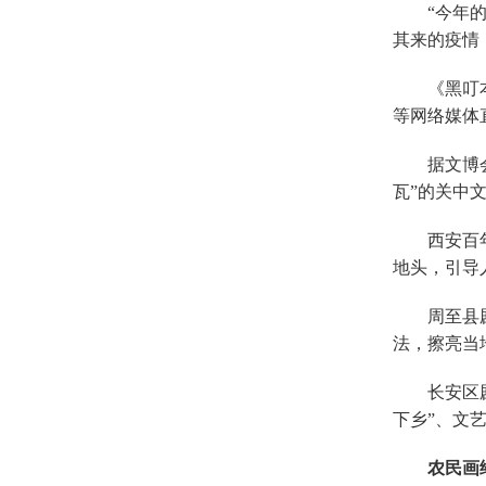
“今年
其来的疫情
《黑叮
等网络媒体
据文博
瓦”的关中
西安百
地头，引导
周至县
法，擦亮当
长安区
下乡”、文
农民画