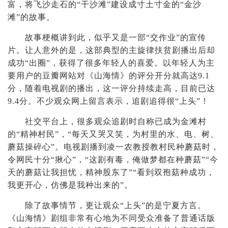
富，将飞沙走石的“干沙滩”建设成寸土寸金的“金沙
滩”的故事。
故事梗概讲到此，似乎又是一部“交作业”的宣传
片。让人意外的是，这部典型的主旋律扶贫剧播出后却
成功“出圈”，获得了很多年轻人的喜爱。以年轻人为主
要用户的豆瓣网站对《山海情》的评分开分就高达9.1
分，随着电视剧的播出，这一评分持续走高，目前已达
9.4分。不少观众网上留言表示，追剧追得很“上头”！
社交平台上，很多观众追剧时自称已成为金滩村
的“精神村民”，“每天又哭又笑，为村里的水、电、树、
蘑菇操碎心”。电视剧播到凌一农教授教村民种蘑菇时，
令网民十分“揪心”，“这剧有毒，俺做梦都在种蘑菇”“今
天的蘑菇让我担忧，精神股东了”“看到双孢菇种成功，
我更开心，仿佛是我种出来的”。
除了故事情节，更让观众“上头”的是宁夏方言。
《山海情》剧组非常有心地为不同受众准备了普通话版