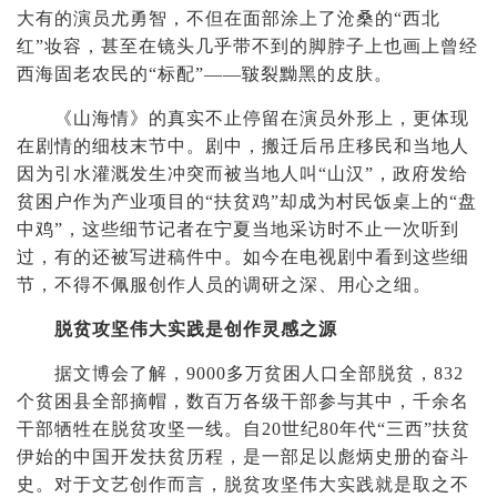
大有的演员尤勇智，不但在面部涂上了沧桑的“西北
红”妆容，甚至在镜头几乎带不到的脚脖子上也画上曾经
西海固老农民的“标配”——皲裂黝黑的皮肤。
《山海情》的真实不止停留在演员外形上，更体现
在剧情的细枝末节中。剧中，搬迁后吊庄移民和当地人
因为引水灌溉发生冲突而被当地人叫“山汉”，政府发给
贫困户作为产业项目的“扶贫鸡”却成为村民饭桌上的“盘
中鸡”，这些细节记者在宁夏当地采访时不止一次听到
过，有的还被写进稿件中。如今在电视剧中看到这些细
节，不得不佩服创作人员的调研之深、用心之细。
脱贫攻坚伟大实践是创作灵感之源
据文博会了解，
9000多万贫困人口全部脱贫，832
个贫困县全部摘帽，数百万各级干部参与其中，千余名
干部牺牲在脱贫攻坚一线。自20世纪80年代“三西”扶贫
伊始的中国开发扶贫历程，是一部足以彪炳史册的奋斗
史。对于文艺创作而言，脱贫攻坚伟大实践就是取之不