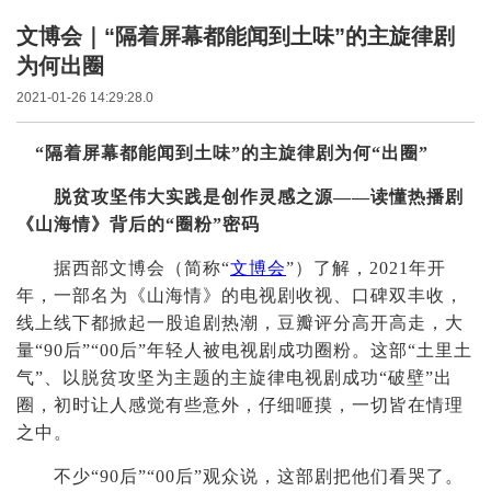
文博会｜“隔着屏幕都能闻到土味”的主旋律剧
为何出圈
2021-01-26 14:29:28.0
“隔着屏幕都能闻到土味”的主旋律剧为何“出圈”
脱贫攻坚伟大实践是创作灵感之源——读懂热播剧
《山海情》背后的“圈粉”密码
据西部文博会（简称“
文博会
”）了解，
2021年开
年，一部名为《山海情》的电视剧收视、口碑双丰收，
线上线下都掀起一股追剧热潮，豆瓣评分高开高走，大
量“90后”“00后”年轻人被电视剧成功圈粉。这部“土里土
气”、以脱贫攻坚为主题的主旋律电视剧成功“破壁”出
圈，初时让人感觉有些意外，仔细咂摸，一切皆在情理
之中。
不少“90后”“00后”观众说，这部剧把他们看哭了。