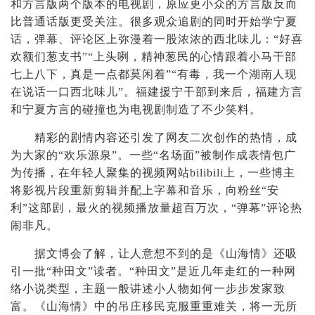
和方言版两个版本的电视剧，原应更小众的方言版反而
比普通话版更受关注。很多观众追剧的同时开始学宁夏
话，弹幕、评论区上弥漫着一股浓浓的西北味儿：“好喜
欢额们葱支书”“上头咧，精神葱民的心情跟着小马干部
七上八下，真是一点都莫闲着”“有毒，我一个湖南人现
在说话一口西北味儿”。福建援宁干部到来后，福建方言
和宁夏方言的碰撞也为电视剧制造了不少笑料。
精彩的剧情内容还引发了网友二次创作的热情，成
为大家的“欢乐源泉”。一些“名场面”被制作成表情包广
为传播，在年轻人聚集的视频网站bilibili上，一些博主
将影视片段重新剪辑并配上字幕和音乐，向粉丝“安
利”这部剧，最火的视频播放量超百万次，“弹幕”评论热
闹非凡。
据文博会了解，
让人意想不到的是《山海情》还吸
引一批“种田文”读者。“种田文”是近几年走红的一种网
络小说类型，主题一般讲述小人物如何一步步发家致
富。《山海情》中的吊庄移民克服重重难关，将一无所