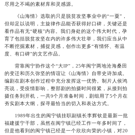
尽用之不竭的素材库和灵感源。
《山海情》选取的只是脱贫攻坚事业中的“一粟”，
但却足以说明，主旋律作品能否获得好口碑，关键还是
看作品有无“硬核”内容。我们身处的这个伟大时代，孕
育了包括脱贫攻坚在内的许多伟大壮举，我们应当从中
不断挖掘素材，捕捉灵感，创作出更多“有情怀、有温
度、有口碑”的文艺作品。
背靠闽宁协作这个“大IP”，25年闽宁两地沧海桑田
的变迁和历久弥坚的情谊让《山海情》自带史诗加成。
编剧在剧本创作过程中充分发挥这一优势。制片人侯鸿
亮说，受疫情影响，整部剧的拍摄时间很紧，从接到拍
摄任务到开机，一共9个月准备时间，剧组用了5个月在
夯实剧本大纲，探寻最恰当的切入和表达方式。
1989年出生的闽宁镇挂职副镇长李辉钦是最新一批
福建援宁干部，虽然在闽宁镇已经工作一年多时间了，
但是他看到的闽宁镇已经是一个欣欣向荣的小镇，对20