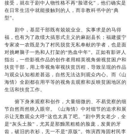
接受，就在于剧中人物性格不再“脸谱化”，他们确实是
在日常生活中就能接触到的人，而非教科书中的“典
型”。
剧中，基层干部既有兢兢业业、实事求是的马得
福，也有为了政绩大搞形式主义的麻副县长；福建援宁
专家凌一农既是为了村民脱贫无私奉献的学者，也是面
对挑衅脑子一热和人打架的“热血中年”。正如有影评人
指出，一些影视作品的创作者用精英视角俯视贫困户和
扶贫干部，用上帝视角审视扶贫历程，导致呈现的作品
与观众认知相差甚远，自然无法达到观众内心。而《山
海情》全剧都在用平等的视角去观察和反映贫困地区的
生活和扶贫工作。
俯下身来观察和创作，大量细微的、不易觉察的细
节自然而然映入眼帘。《山海情》中对细节的追求和展
示让无数观众大呼“这也太真了吧。”剧中男女老少，全
是“灰头土脸”，尤其是那黝黑粗糙的脸庞，发黄的牙
齿，破旧的衣衫，无一不是“原版”。饰演西海固村民李