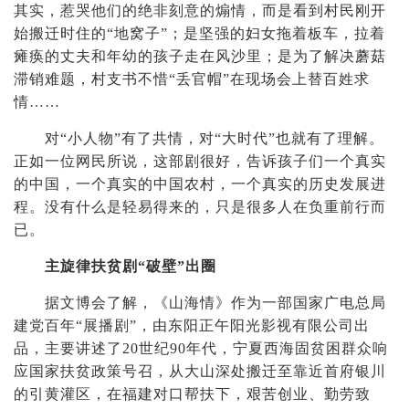
其实，惹哭他们的绝非刻意的煽情，而是看到村民刚开
始搬迁时住的“地窝子”；是坚强的妇女拖着板车，拉着
瘫痪的丈夫和年幼的孩子走在风沙里；是为了解决蘑菇
滞销难题，村支书不惜“丢官帽”在现场会上替百姓求
情……
对“小人物”有了共情，对“大时代”也就有了理解。
正如一位网民所说，这部剧很好，告诉孩子们一个真实
的中国，一个真实的中国农村，一个真实的历史发展进
程。没有什么是轻易得来的，只是很多人在负重前行而
已。
主旋律扶贫剧“破壁”出圈
据文博会了解，
《山海情》作为一部国家广电总局
建党百年“展播剧”，由东阳正午阳光影视有限公司出
品，主要讲述了20世纪90年代，宁夏西海固贫困群众响
应国家扶贫政策号召，从大山深处搬迁至靠近首府银川
的引黄灌区，在福建对口帮扶下，艰苦创业、勤劳致