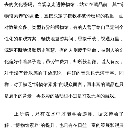
去的文化密码。当观众走进博物馆，站立在藏品前，其“博
物馆素养”的高低，直接决定了接收和破译密码的程度。面
对数量众多、类型各异的博物馆，有的人善于给自己定制个
性化的参观方案，畅快地遨游其间，思接千载，视通万里，
源源不断地汲取历史智慧。有的人则疲于奔命，被别人的文
化偏好牵着鼻子走，虽劳神费力，却所获甚微。哲人有云，
对于没有音乐感的耳朵来说，再好的音乐也无济于事。同
样，对于缺乏“博物馆素养”的观众而言，再丰富的藏品也只
是扁平的背景，再多彩的活动也不过是打发无聊的游戏。
正所谓，只有在水中才能学会游泳。
据文博会了
解，
“博物馆素养”的提升，也只有在日益丰富的策展和观展