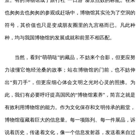
景。有的博物馆成了旅行社“一日游”凑景点数的标配。在来
也匆匆去也匆匆的参观或赶场中，博物馆其实沦为了空洞的
符号，其价值也只是变成朋友圈里的九宫格而已。凡此种
种，均与我国博物馆的发展成就和前景不相匹配。
当然，看到“萌萌哒”的藏品，不妨来个合影，但更应努
力读懂它饱经沧桑的故事；站在博物馆的门前，也不妨伸
出“剪刀手”，但更应细心体会文明之光对心灵的照拂。为
此，我们有必要呼吁提高国民的“博物馆素养”，简言之就是
有效利用博物馆的能力。作为文化保存和文明传承的殿堂，
博物馆蕴藏着巨大的信息量。每一项陈列、每一件展品，诉
说着历史，传递着文化，像一个信息发射器，发送着来自过