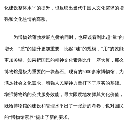
化建设整体水平的提升，也反映出当代中国人文化需求的增
强和文化热情的高涨。
为博物馆蓬勃发展点赞的同时，也应该看到比起“量”的
增长，“质”的提升更加重要；比起“建”的规模，“用”的效能
更加关键。如果把国民的精神文化素质比作一座大厦，那么
博物馆是极为重要的一块基石。现有的5000多家博物馆，为
满足社会文化需求、增强人民精神力量打下了厚实的基础。
增强博物馆的公共服务效能，最大限度地发挥其文化价值，
既给博物馆的建设和管理水平出了一张新的考卷，也对国民
的“博物馆素养”提出了新的要求。