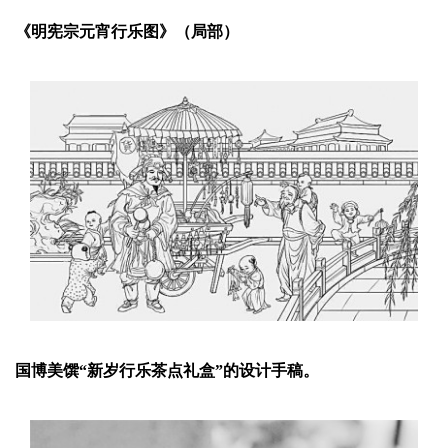
《明宪宗元宵行乐图》（局部）
国博美馔“新岁行乐茶点礼盒”的设计手稿。