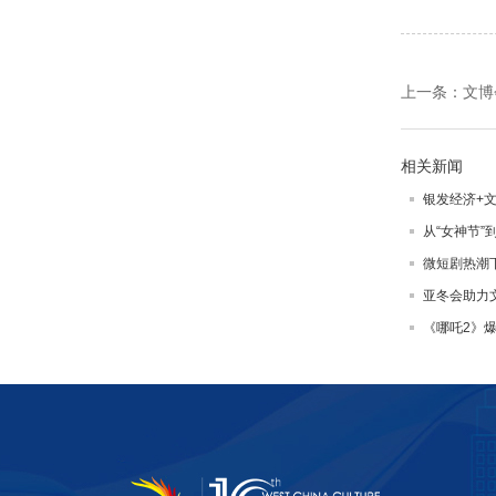
上一条：
文博
相关新闻
银发经济+
从“女神节”
微短剧热潮
亚冬会助力
《哪吒2》