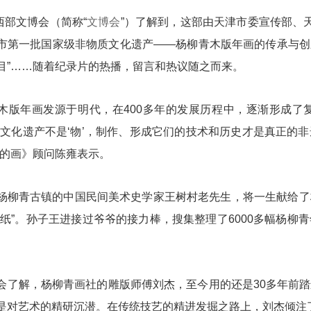
文博会（简称“
文博会
”）了解到，这部由天津市委宣传部、
市第一批国家级非物质文化遗产——杨柳青木版年画的传承与创新
目”……随着纪录片的热播，留言和热议随之而来。
年画发源于明代，在400多年的发展历程中，逐渐形成了
质文化遗产不是‘物’，制作、形成它们的技术和历史才是真正的
年的画》顾问陈雍表示。
青古镇的中国民间美术史学家王树村老先生，将一生献给了
张纸”。孙子王进接过爷爷的接力棒，搜集整理了6000多幅杨
解，杨柳青画社的雕版师傅刘杰，至今用的还是30多年前踏
是对艺术的精研沉潜。在传统技艺的精进发掘之路上，刘杰倾注