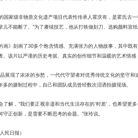
国家级非物质文化遗产项目代表性传承人霍庆有，是霍氏古一张
辈儿不能断了。”为了赓续技艺，他从打铁做刻刀、选购颜料宣纸
》刻画了30多个饱含情感、充满张力的人物故事，其中既有
者。该片以严谨的历史考据、真实的创作细节和温暖的艺术情感
展现了浓浓的乡愁，一代代守望者对优秀传统文化的坚守和追
年多的摄制过程中，自己和团队成员曾经数次泪洒拍摄现场。
解，“我们要正视非遗和当代生活存在的‘时差’，也希望更多
何守正创新，是需要不断思考的命题。”张玲说。
：人民日报）