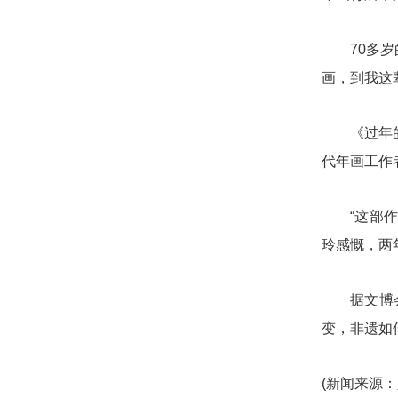
70多岁的
画，到我这
《过年的画
代年画工作
“这部作品
玲感慨，两
据文博会了
变，非遗如
(新闻来源