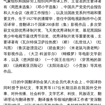
气象组织和国际劳工组织同声传译工作。王金圣的主要译著
有《周恩来选集》《邓小平选集》，中国共产党党代会报告
和人大会议《政府工作报告》，以及法国政党系列书籍和重
要文件。生于1927年的潘耀华，曾任中国电视剧制作中心英
语译审，曾翻译21个国家200多部（集）影视作品，多次荣
获文化部优秀译制片奖、飞天奖优秀译制片奖、慕尼黑国际
青少年电视节最优秀节目奖、优秀译制片奖等重要奖项，主
要译著有《瓦尔特保卫萨拉热窝》《桥》《乱世佳人》《红
与黑》《鲁滨逊漂流记》《碧血黄沙》《米老鼠与唐老鸭》
等影视作品，《大卫·科波菲尔》《蝴蝶梦》等电影文学剧
本，以及《悠闲阶级》《一个国王在纽约》《穿黑袍的新
娘》《汤姆索亚历险记》《太阳浴血记》《小贵族》等其他
作品。
1日的中国翻译协会第八次会员代表大会上，中国译协
同时授予孙纪文、李英男等117位长期活跃在我国外交外
事、对外传播、社会科学、文学艺术、科技、民族语文、翻
译理论与翻译教学、翻译服务等领域的翻译工作者“资深翻