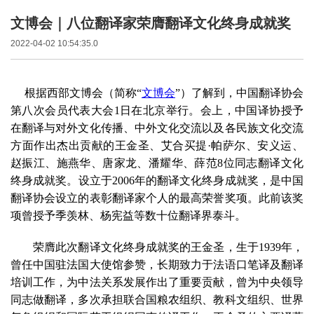
文博会｜八位翻译家荣膺翻译文化终身成就奖
2022-04-02 10:54:35.0
根据西部文博会（简称“
文博会
”）了解到，中国翻译协会
第八次会员代表大会1日在北京举行。会上，中国译协授予
在翻译与对外文化传播、中外文化交流以及各民族文化交流
方面作出杰出贡献的王金圣、艾合买提·帕萨尔、安义运、
赵振江、施燕华、唐家龙、潘耀华、薛范8位同志翻译文化
终身成就奖。设立于2006年的翻译文化终身成就奖，是中国
翻译协会设立的表彰翻译家个人的最高荣誉奖项。此前该奖
项曾授予季羡林、杨宪益等数十位翻译界泰斗。
荣膺此次翻译文化终身成就奖的王金圣，生于1939年，
曾任中国驻法国大使馆参赞，长期致力于法语口笔译及翻译
培训工作，为中法关系发展作出了重要贡献，曾为中央领导
同志做翻译，多次承担联合国粮农组织、教科文组织、世界