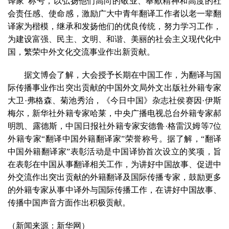
译家”称号，以弘扬他们高尚的敬业、奉献精神和高度的社
会责任感、使命感，激励广大中青年翻译工作者以老一辈翻
译家为楷模，继承和发扬他们的优良传统，努力学习工作，
为建设富强、民主、文明、和谐、美丽的社会主义现代化中
国，繁荣中外文化交流事业作出新贡献。
据文博会了解，大会授予长期在中国工作，为翻译与国
际传播事业作出突出贡献的中国外文局外文出版社外籍专家
大卫·弗格森、菊池秀治，《今日中国》杂志社侯赛因·伊斯
梅尔，新华社外籍专家哈莱，中央广播电视总台外籍专家郝
明凯、露德斯，中国日报社外籍专家安德鲁·格雷汉姆等7位
外籍专家“翻译中国外籍翻译家”荣誉称号。据了解，“翻译
中国外籍翻译家”表彰活动是中国译协首次设立的奖项，旨
在表彰在中国从事翻译相关工作，为讲好中国故事、促进中
外交流作出突出贡献的外籍翻译及国际传播专家，鼓励更多
的外籍专家从事中译外与国际传播工作，在讲好中国故事、
传播中国声音方面作出积极贡献。
（新闻来源：新华网）