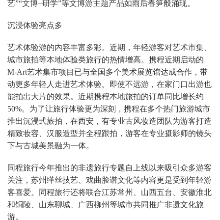
艺”“文博+研学”等文博游主题产品如雨后春笋般涌现。
沉浸体验亮点多
艺术体验游的内容丰富多彩。近期，年轻游客对艺术市集、
城市旅拍等本地体验类旅行的热情增高。携程近期启动的
M-Art艺术集市项目已与全国多个美术展览馆达成合作，带
动更多年轻人走进艺术体验。即使不远游，在家门口出游也
能拍出大片的效果。近期携程本地旅拍的订单同比增长约
50%。为了让旅行体验更为深刻，携程在多个热门旅游城市
推出沉浸式旅拍，在西安，有专业古风妆造团队为游客打造
精致妆容、汉服造型并全程跟拍，游客在专业摄影师的镜头
下与古城美景融为一体。
同程旅行今年推出的非遗旅行专题自上线以来吸引众多游客
关注，苏州缂丝技艺、戏曲脸谱文化等内容更是受到年轻游
客喜爱。同程旅行还将联合江苏常州、山西五台、安徽淮北
和铜陵、山东聊城、广西柳州等城市共同推广非遗文化旅
游。