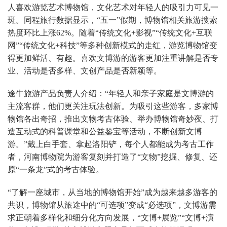
人喜欢游览艺术博物馆，文化艺术对年轻人的吸引力可见一
斑。同程旅行数据显示，“五一”假期，博物馆相关旅游搜索
热度环比上涨62%。随着“传统文化+影视”“传统文化+互联
网”“传统文化+科技”等多种创新模式的走红，游览博物馆变
得更加鲜活、有趣。喜欢文博游的游客更加注重讲解是否专
业、活动是否多样、文创产品是否新颖等。
途牛旅游产品负责人介绍：“年轻人和亲子家庭是文博游的
主流客群，他们更关注玩法创新。为吸引这些游客，多家博
物馆各出奇招，推出文物考古体验、举办博物馆奇妙夜、打
造互动式的科普课堂和公益鉴宝等活动，不断创新文博
游。”戴上白手套、拿起洛阳铲，每个人都能成为考古工作
者，河南博物院为游客复刻并打造了“文物”挖掘、修复、还
原“一条龙”式的考古体验。
“了解一座城市，从当地的博物馆开始”成为越来越多游客的
共识，博物馆从旅途中的“可选项”变成“必选项”，文博游需
求正朝着多样化和细分化方向发展，“文博+展览”“文博+演