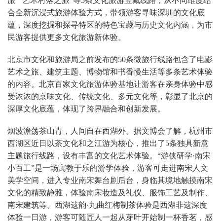
旅”“艺术村落之旅”等5条文化旅游宝藏线路，从不同维度结
合全新沉浸式旅游体验方式，带领游客寻味深圳的文化底
蕴，深度挖掘和探寻特区的特色宝藏与历史文化内涵，为市
民游客提供更多文化旅游新体验。
北京市文化和旅游局之前发布的50条微旅行线路包含了电影
艺术之旅、建筑主题、博物馆和书香慢生活等多条艺术体验
的内容。北京百家文化旅游体验基地让游客在亲身体验中感
受浓浓的京味文化、传统文化、多元文化等，彰显了北京的
深厚文化底蕴，体现了跨界融合和创新发展。
烟波澹荡茶山青，人间自在西湖外。据文博会了解，杭州市
西湖区近日以茶文化和之江游为核心，推出了5条独具新意
主题旅行线路，设有丰富的文化艺术体验。“游侠研学·南宋
小百工”是一场寓教于乐的游学体验，游客可走进南宋人文
美学空间，进入专业南宋舞台剧后台，身临其境地触摸南宋
文化的精致静雅，体验南宋妆造及礼仪、服饰工艺及制作、
南宋建筑等。西湖遗韵·九曲红梅制茶体验是西湖非遗深度
体验一日游，游客可随匠人一起从芽叶开始制一杯香茗，感