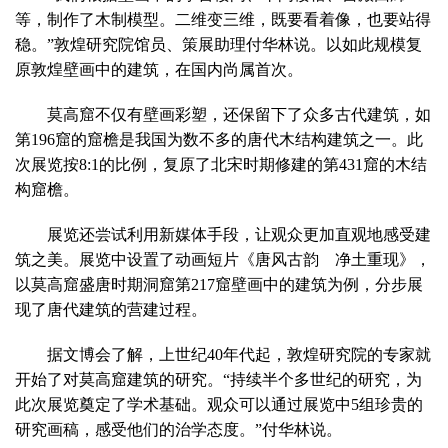
等，制作了木制模型。二维变三维，既要看着像，也要站得
稳。”敦煌研究院馆员、策展助理付华林说。以如此规模复
原敦煌壁画中的建筑，在国内尚属首次。
莫高窟不仅有壁画彩塑，还保留下了众多古代建筑，如
第196窟的窟檐是我国为数不多的唐代木结构建筑之一。此
次展览按8:1的比例，复原了北宋时期修建的第431窟的木结
构窟檐。
展览还尝试利用新媒体手段，让观众更加直观地感受建
筑之美。展览中设置了动画短片《唐风古韵 净土重现》，
以莫高窟盛唐时期洞窟第217窟壁画中的建筑为例，分步展
现了唐代建筑的营建过程。
据文博会了解，上世纪40年代起，敦煌研究院的专家就
开始了对莫高窟建筑的研究。“持续半个多世纪的研究，为
此次展览奠定了学术基础。观众可以通过展览中5组珍贵的
研究画稿，感受他们的治学态度。”付华林说。