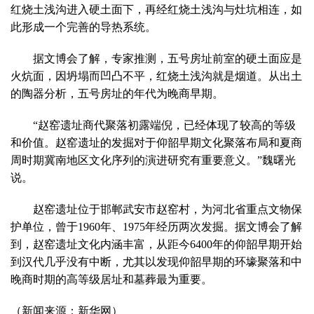
红烧土浅沟进入硬土面下，再经红烧土浅沟与灶坑相连，如
此形成一个完善的导热系统。
据文博会了解，专家推测，五号房址前室的硬土面应是
火炕面，因坍塌而凹凸不平，红烧土浅沟就是烟道。从出土
的陶器分析，五号房址的年代为晚商早期。
“赵窑遗址商代聚落初露端倪，已经体现了较高的等级
和价值。赵窑遗址的发掘对于仰韶早期文化聚落布局和夏商
周时期冀南地区文化序列的演进研究有重要意义。”魏曙光
说。
赵窑遗址位于邯郸武安市赵窑村，为河北省重点文物保
护单位，曾于1960年、1975年经历两次发掘。据文博会了解
到，赵窑遗址文化内涵丰富，从距今6400年的仰韶早期开始
到汉代几乎没有中断，尤其以发现仰韶早期的环壕聚落和中
晚商时期的高等级居址和墓葬最为重要。
（新闻来源：新华网）