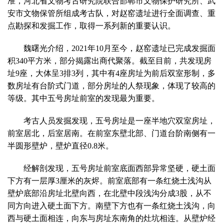
准，河北省文物考古研究院联合邯郸市文物保护研究所、武
安市文物保管所组成考古队，对赵窑遗址进行全面调查、重
点勘探和发掘工作，取得一系列新的重要认识。
魏曙光介绍，2021年10月至今，赵窑遗址已完成发掘面
积340平方米，部分揭露出商代聚落。截至目前，共发现房
址9座，大体呈3排3列，其中有4座房址为前后双室形制，多
数房址有台阶式门道，部分房址的人祭现象，体现了较高的
等级。其中五号房址前室的发现最为重要。
考古人员发掘发现，五号房址是一座半地穴双室房址，
前室居北，后室居南。在前室东壁北部、门道台阶南侧有一
半圆形壁炉，壁炉直径0.8米。
经解剖发现，五号房址前室底面西部异常坚硬，硬土面
下方有一层厚3厘米的灰烬。前室底部有一条红烧土浅沟从
壁炉底部沿房址北壁向西，在北壁中段浅沟分成3股，从不
同方向进入硬土面下方。南壁下方也有一条红烧土浅沟，向
西与硬土面相连，向东与房址东南角的灶坑相连。从壁炉经