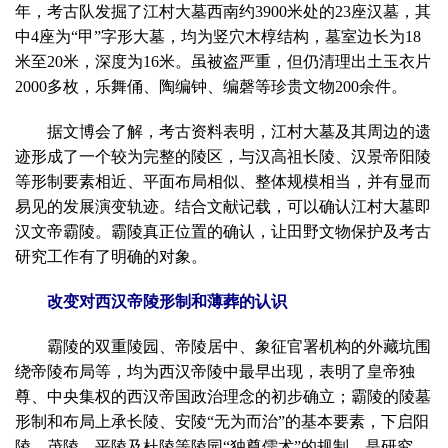
年，考古队发掘了江村大墓西南约3900米处的23座汉墓，其
中4座为“甲”字形大墓，均为竖穴木椁结构，墓室边长为18
米至20米，深度为16米。虽被盗严重，但仍清理出土玉衣片
2000多枚，乐舞俑、陶编钟、编磬等珍贵文物200余件。
据文博会了解，考古资料表明，江村大墓及其周边的遗
迹形成了一个较为完整的陵区，与汉高祖长陵、汉景帝阳陵
等形制要素相近、平面布局相似、整体规模相当，并有显而
易见的发展演变轨迹。结合文献记载，可以确认江村大墓即
汉文帝霸陵。霸陵真正位置的确认，让田野文物保护及考古
研究工作有了明确的对象。
改变对西汉帝陵形制和薄葬的认识
霸陵的双重陵园、帝陵居中、象征官署机构的外藏坑围
绕帝陵布局等，均为西汉帝陵中最早出现，表明了皇帝独
尊、中央集权的西汉帝国政治理念的初步确立；霸陵的陵墓
形制和布局上承长陵、安陵“无为而治”的基本要素，下启阳
陵、茂陵、平陵及杜陵等陵园“独尊儒术”的规制，是研究、