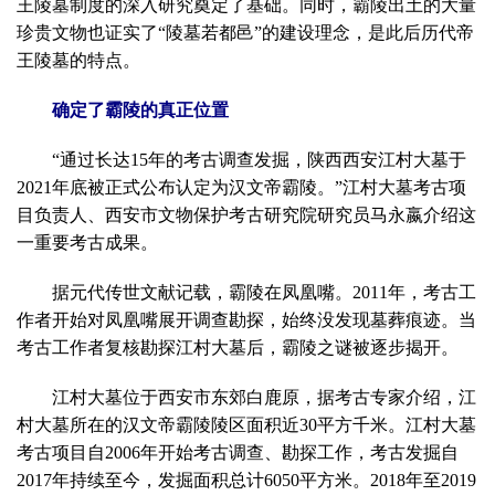
王陵墓制度的深入研究奠定了基础。同时，霸陵出土的大量
珍贵文物也证实了“陵墓若都邑”的建设理念，是此后历代帝
王陵墓的特点。
确定了霸陵的真正位置
“通过长达15年的考古调查发掘，陕西西安江村大墓于
2021年底被正式公布认定为汉文帝霸陵。”江村大墓考古项
目负责人、西安市文物保护考古研究院研究员马永嬴介绍这
一重要考古成果。
据元代传世文献记载，霸陵在凤凰嘴。2011年，考古工
作者开始对凤凰嘴展开调查勘探，始终没发现墓葬痕迹。当
考古工作者复核勘探江村大墓后，霸陵之谜被逐步揭开。
江村大墓位于西安市东郊白鹿原，据考古专家介绍，江
村大墓所在的汉文帝霸陵陵区面积近30平方千米。江村大墓
考古项目自2006年开始考古调查、勘探工作，考古发掘自
2017年持续至今，发掘面积总计6050平方米。2018年至2019