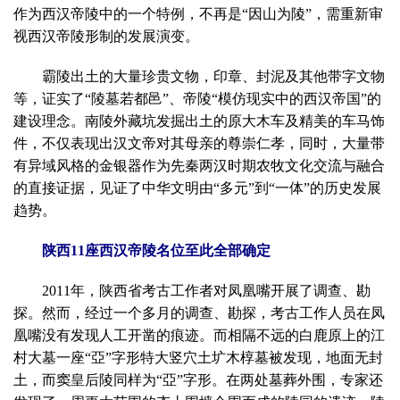
作为西汉帝陵中的一个特例，不再是“因山为陵”，需重新审
视西汉帝陵形制的发展演变。
霸陵出土的大量珍贵文物，印章、封泥及其他带字文物
等，证实了“陵墓若都邑”、帝陵“模仿现实中的西汉帝国”的
建设理念。南陵外藏坑发掘出土的原大木车及精美的车马饰
件，不仅表现出汉文帝对其母亲的尊崇仁孝，同时，大量带
有异域风格的金银器作为先秦两汉时期农牧文化交流与融合
的直接证据，见证了中华文明由“多元”到“一体”的历史发展
趋势。
陕西11座西汉帝陵名位至此全部确定
2011年，陕西省考古工作者对凤凰嘴开展了调查、勘
探。然而，经过一个多月的调查、勘探，考古工作人员在凤
凰嘴没有发现人工开凿的痕迹。而相隔不远的白鹿原上的江
村大墓一座“亞”字形特大竖穴土圹木椁墓被发现，地面无封
土，而窦皇后陵同样为“亞”字形。在两处墓葬外围，专家还