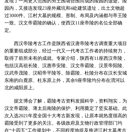
发现了一周更大范围的夯土围墙合围而成的陵园的遗迹。陵
园内，又接连发现23座外藏坑和4处建筑遗址，出土文物超
过3000件。江村大墓的规模、形制、布局及内涵都与帝王陵
一致。汉文帝霸陵的确认，使西汉11座帝陵的名位全部确
定。
西汉帝陵考古工作是陕西省汉唐帝陵考古调查重大项目
的重要组成部分，经过一代又一代考古工作者的持续努力，
取得了前所未有的成就。专家介绍，陕西有11座西汉帝陵，
包括汉高祖长陵、汉惠帝安陵、汉文帝霸陵、汉景帝阳陵、
汉武帝茂陵、汉昭帝平陵等。除霸陵、杜陵分布在汉长安城
东南的白鹿原、杜东原上外，其余9座帝陵均分布在渭河以
北的咸阳原上。
据文博会了解，霸陵考古资料发掘科学，资料翔实，为
汉文帝霸陵、薄太后南陵的保护、利用奠定了坚实基础。此
次入选2021年度全国十大考古新发现，让原本就热度很高的
霸陵受到了更多的关注。各级政府及文物行政管理部门均
在“十四五”工作规划中，不同程度地提及推进江村大墓考古