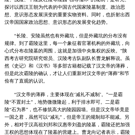
探讨以西汉王朝为代表的中国古代国家陵墓制度、政治思
想、意识形态发展演变的重要实物资料。同时，也折射出西
汉帝国国家政治思想、意识形态的发展变化趋势。
“长陵、安陵虽然也有外藏坑，但是外藏坑的分布没有
规律。到了霸陵这里，每一个象征着官署机构的外藏坑，向
心式分布在陵墓的周围，这就是加强中央集权的反映。”陕
西考古研究院研究馆员、汉陵考古队副队长曹龙解释说。虽
然《史记》和《汉书》等多部古籍都记载了汉文帝的薄葬，
但是此次霸陵的确认，才让人们重新对汉文帝的“薄葬”和节
俭有了直观的认识。
“汉文帝的薄葬，主要体现在‘减礼不减制’。”一是霸
陵“不置封土”，地势微微隆起，利于排水即可。二是霸
陵“石为界”，也不修筑高大的陵园园墙。但是汉文帝毕竟是
一国之君，虽然可以“减礼”，但是帝王的规制却不能减。另
外，相对于汉高祖刘邦和汉惠帝刘盈的陵墓，霸陵还把加强
王权的思想体现在了陵墓的营建上。曹龙向记者表示，霸陵