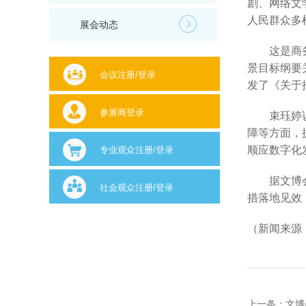
剧、网络文
人民群众多
展会动态
这是商务部
景目标纲要
会议注册/登录
发了《关于
参展商登录
束珏婷说，
障等方面，
顺应数字化
专业观众注册/登录
据文博会了
社会观众注册/登录
措落地见效
（新闻来源
上一条：
文博