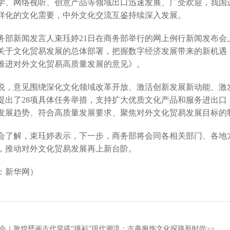
学、网络视听、创意产品等领域出口迅速发展、广受欢迎，我国
样化的文化需要，中外文化交流互鉴持续深入发展。
新闻发言人束珏婷21日在商务部举行的网上例行新闻发布会上说
关于文化贸易发展的总体部署，把握数字经济发展带来的新机遇
推进对外文化贸易高质量发展的意见》。
意见围绕深化文化领域改革开放、激活创新发展新动能、激发
提出了28项具体任务举措，支持扩大优质文化产品和服务进出
发展趋势、符合高质量发展要求、聚焦对外文化贸易发展目标的
解，束珏婷表示，下一步，商务部将会同各相关部门、各地方
，推动对外文化贸易发展再上新台阶。
：新华网）
会｜敦煌壁画古代穿搭“撞衫”现代潮流：古典服饰文化探路新时尚
>>