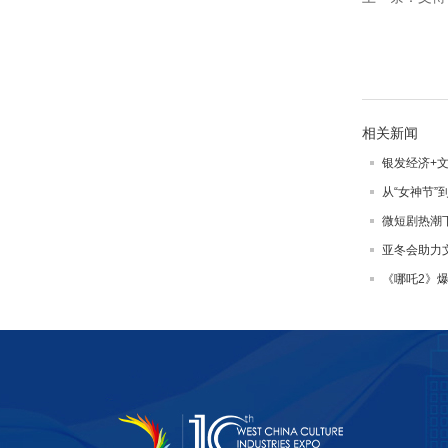
相关新闻
银发经济+
从“女神节”
微短剧热潮
亚冬会助力
《哪吒2》