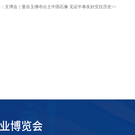
条：
文博会｜曼谷玉佛寺出土中国石像 见证中泰友好交往历史
>>