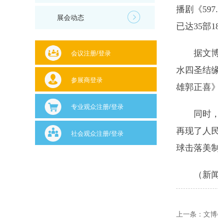
播剧《59
展会动态
已达35部1
据文
会议注册/登录
水四圣结缘
参展商登录
雄郭正喜
专业观众注册/登录
同时
再现了人
社会观众注册/登录
球击落美制
（新
上一条：
文博