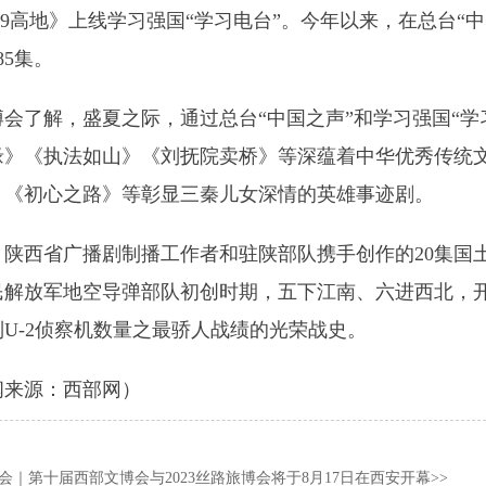
7.9高地》上线学习强国“学习电台”。今年以来，在总台“
85集。
博会了解，盛夏之际，通过总台“中国之声”和学习强国“
》《执法如山》《刘抚院卖桥》等深蕴着中华优秀传统文化
》《初心之路》等彰显三秦儿女深情的英雄事迹剧。
，陕西省广播剧制播工作者和驻陕部队携手创作的20集国
民解放军地空导弹部队初创时期，五下江南、六进西北，
U-2侦察机数量之最骄人战绩的光荣战史。
闻来源：西部网）
会｜第十届西部文博会与2023丝路旅博会将于8月17日在西安开幕
>>