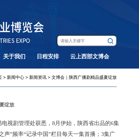
关于我们
日程安排
云上西部文博会
页
>
新闻中心
>
新闻资讯
> 文博会｜陕西广播剧精品盛夏绽放
夏绽放
局电视剧管理处获悉，8月伊始，陕西省出品的6集
声”频率“记录中国”栏目每天一集首播；3集广