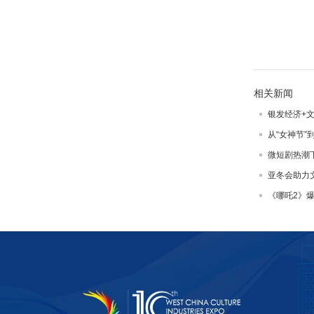
相关新闻
银发经济+
从“女神节”
微短剧热潮
亚冬会助力
《哪吒2》