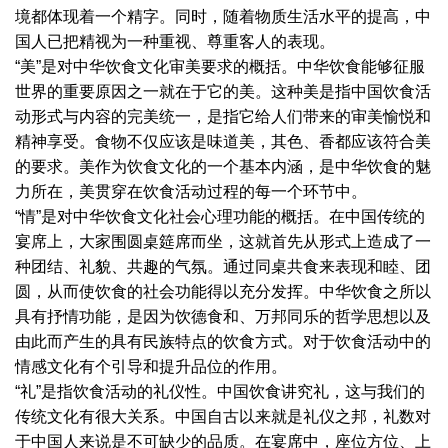
境都体现着一个精字。同时，随着物质生活水平的提高，中
国人已把精视为一种重视、尊重客人的表现。
“美”是对中华饮食文化审美要求的概括。中华饮食能够征服
世界的重要原因之一就在于它的美。这种美是指中国饮食活
动形式与内容的完美统一，是指它给人们带来的审美愉悦和
精神享受。食物不仅应该是味道美，其色、香都应该符合美
的要求。美作为饮食文化的一个基本内涵，是中华饮食的魅
力所在，美贯穿在饮食活动过程的每一个环节中。
“情”是对中华饮食文化社会心理功能的概括。在中国传统的
宴席上，大家围圆桌筵席而坐，这就首先从形式上造成了一
种团结、礼貌、共趣的气氛。通过同桌共食来表现和睦、团
圆，从而使饮食的社会功能得以充分发挥。中华饮食之所以
具有抒情功能，是因为饮德食和、万邦同乐的哲学思想以及
由此而产生的具有民族特点的饮食方式。对于饮食活动中的
情感文化有个引导和提升品位的作用。
“礼”是指饮食活动的礼仪性。中国饮食讲究礼，这与我们的
传统文化有很大关系。中国自古以来就是礼仪之邦，礼数对
于中国人来说是不可缺少的品质。在宴席中，座位方位、上