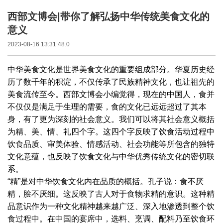
西部文博会|带你了解弘扬中华传统美食文化的
意义
2023-08-16 13:31:48.0
中华美食文化是世界美食文化的重要组成部分。华夏历史经
历了数千年的积淀，不仅传承了民族精神文化，也让祖先的
美食流传至今。西部文博会小编觉得，现在的中国人，食并
不仅仅是满足于生理的需要，食的文化已远远超过了其本
身，有了更为深刻的社会意义。我们可以将其社会意义概括
为精、美、情、礼四个字。这四个字反映了饮食活动过程中
饮食品质、审美体验、情感活动、社会功能等所包含的独特
文化意蕴，也反映了饮食文化与中华优秀传统文化的密切联
系。
“精”是对中华饮食文化内在品质的概括。孔子说：食不厌
精，脍不厌细。这反映了古人对于食物求精的意识。这种精
品意识作为一种文化精神越来越广泛、深入地渗透到整个饮
食过程中。在中国的宴席中，选料、烹调、配料乃至饮食环