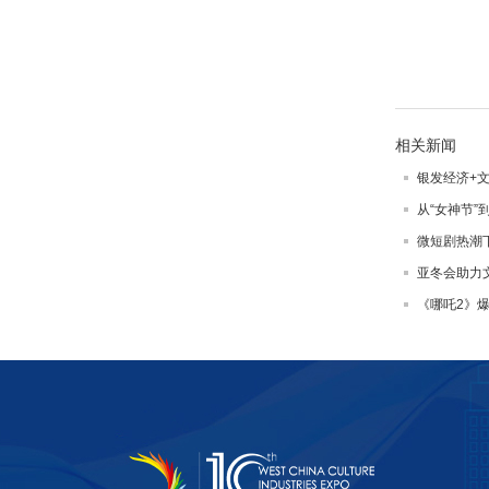
相关新闻
银发经济+
从“女神节”
微短剧热潮
亚冬会助力
《哪吒2》