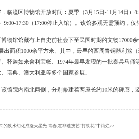
，临潼区博物馆开放时间：夏季（3月15日-11月14日）8:30-
日）9:00-17:30（17:00停止入馆）。该馆参观无需
区博物馆馆藏有上自史前社会下至民国时期的文物17000
，展出面积1000余平方米。其中，最早的西周青铜器利
椁、释迦如来舍利宝帐、1974年最早发现的一批秦兵马
大、瑞典、澳大利亚等多个国家参展。
，该馆院内南北两侧，分别修建着两座长约10米的碑廊，
。
00℃的铁水幻化成漫天星光 青春,在非遗技艺“打铁花”中灿烂
>>