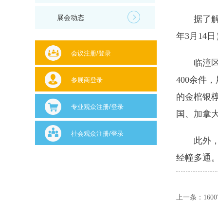
展会动态
据了解
年3月14
会议注册/登录
临潼
400余件
参展商登录
的金棺银
专业观众注册/登录
国、加拿
社会观众注册/登录
此外
经幢多通
上一条：
16