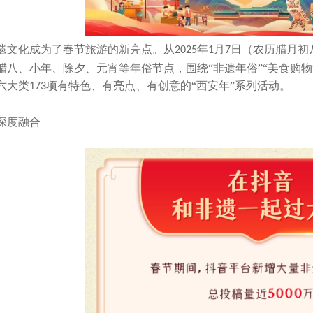
遗文化成为了春节旅游的新亮点。从
年
月
日（农历腊月初
2025
1
7
八、小年、除夕、元宵等年俗节点，围绕“非遗年俗”“美食购物”“
六大类
项有特色、有亮点、有创意的“西安年”系列活动。
173
深度融合