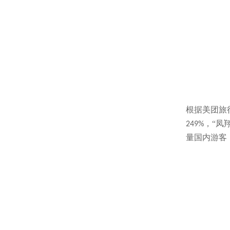
根据美团旅
，“凤
249%
量国内游客