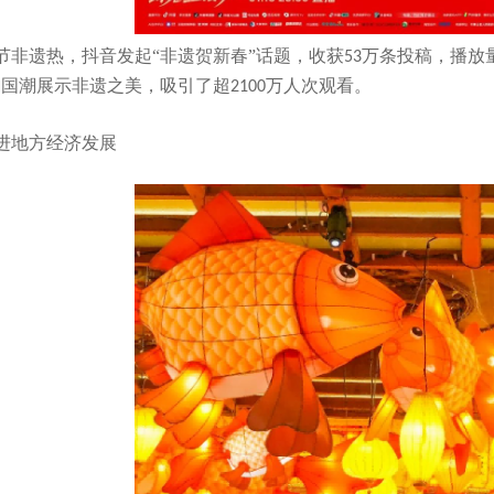
节非遗热，抖音发起
“非遗贺新春”话题，收获
万条投稿，播放
53
韵国潮展示非遗之美，吸引了超
万人次观看。
2100
进地方经济发展