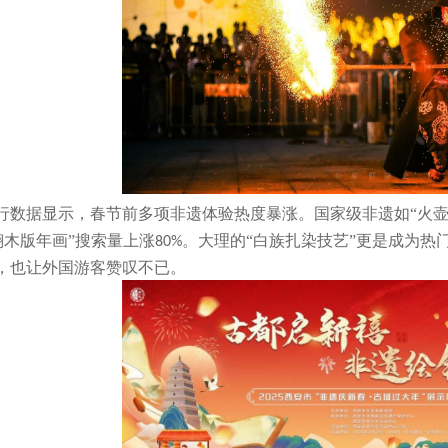
行数据显示，春节前多项非遗体验热度暴涨。国家级非遗如
“火
翔木版年画”搜索量上涨
。大理的“白族扎染技艺”更是成为热
80%
，也让外国游客赞叹不已。