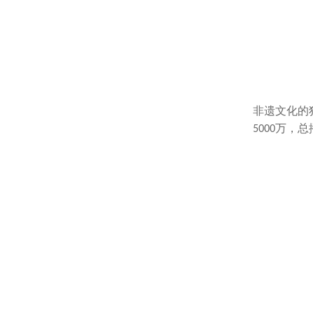
非遗文化的
万，总
5000