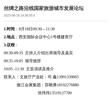
丝绸之路沿线国家旅游城市发展论坛
2023-08-18 14:38:35.0
1.
时间
：
8
月
18
日
09:30—11:30
2.
地点
：西安国际会议中心
1
号楼建章厅
3.
议程
：
09:30-09:35
主持人介绍出席领导及嘉宾
09:35-10:05
领导致辞
10:05 -11:30
主旨演讲及推介
联系人：文旅厅产业处：司
鑫
13991339065
曲江会展集团：苏晓勇
18192276880
张伟伟
13519127700