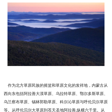
作为北方草原民族的摇篮和草原文化的发祥地，内蒙古从
西向东包括阿拉善大漠草原、乌拉特草原、鄂尔多斯草原、
乌兰察布草原、锡林郭勒草原、
科尔沁草原与呼伦贝尔草原
等。
从呼伦贝尔大草原到苍
天圣地
阿拉善,纵横六千里
。
从