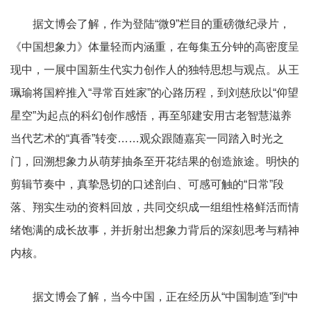
据文博会了解，作为登陆“微9”栏目的重磅微纪录片，
《中国想象力》体量轻而内涵重，在每集五分钟的高密度呈
现中，一展中国新生代实力创作人的独特思想与观点。从王
珮瑜将国粹推入“寻常百姓家”的心路历程，到刘慈欣以“仰望
星空”为起点的科幻创作感悟，再至邬建安用古老智慧滋养
当代艺术的“真香”转变……观众跟随嘉宾一同踏入时光之
门，回溯想象力从萌芽抽条至开花结果的创造旅途。明快的
剪辑节奏中，真挚恳切的口述剖白、可感可触的“日常”段
落、翔实生动的资料回放，共同交织成一组组性格鲜活而情
绪饱满的成长故事，并折射出想象力背后的深刻思考与精神
内核。
据文博会了解，当今中国，正在经历从“中国制造”到“中