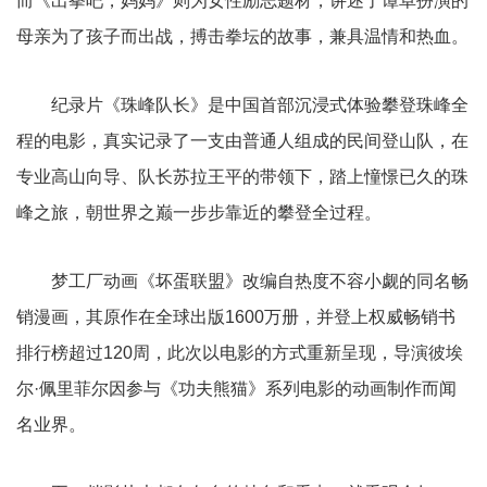
而《出拳吧，妈妈》则为女性励志题材，讲述了谭卓扮演的
母亲为了孩子而出战，搏击拳坛的故事，兼具温情和热血。
纪录片《珠峰队长》是中国首部沉浸式体验攀登珠峰全
程的电影，真实记录了一支由普通人组成的民间登山队，在
专业高山向导、队长苏拉王平的带领下，踏上憧憬已久的珠
峰之旅，朝世界之巅一步步靠近的攀登全过程。
梦工厂动画《坏蛋联盟》改编自热度不容小觑的同名畅
销漫画，其原作在全球出版1600万册，并登上权威畅销书
排行榜超过120周，此次以电影的方式重新呈现，导演彼埃
尔·佩里菲尔因参与《功夫熊猫》系列电影的动画制作而闻
名业界。