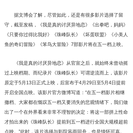
据文博会了解，尽管如此，还是有很多影片选择了留
守，截至发稿，《我是真的讨厌异地恋》《出拳吧，妈妈》
《只要你过得比我好》《珠峰队长》《坏蛋联盟》《小美人
鱼的奇幻冒险》《笨鸟大冒险》7部影片将在五一档上映。
《我是真的讨厌异地恋》从官宣之后，就始终未曾动摇
过上映档期。而纪录片《珠峰队长》可谓逆流而上，该影片
原定于5月13日正式上映，后宣布于4月29日至5月4日提前
开启全国点映。该影片官方微博写道：“在五一档影片相继
撤档、大家都在慨叹五一档又要消失的悲观情绪下，我们做
出了一个在外界看来非常不理智的决定：将这一部拼上性命
才拍出来的《珠峰队长》提前到五一档进行全国大规模超前
点映。”此时，该片选择与影院风雨同舟，也是情怀可嘉。