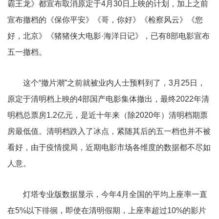
霸王龙》都宣布取消原定于4月30日上映的计划，加上之前
宣布撤档的《保你平安》《哥，你好》《检察风云》《您
好，北京》《猪猪侠大电影·海洋日记》，已有8部电影宣布
五一撤档。
这个“撤片潮”之前就被业内人士预料到了，3月25日，
原定于清明档上映的4部国产电影集体撤出，最终2022年清
明档总票房1.2亿元，是近十年来（除2020年）清明档期票
房最低值。清明档跌入了冰点，紧随其后的五一档也并不被
看好，由于疫情搅局，近期电影市场各维度的数据都不尽如
人意。
灯塔专业版数据显示，今年4月全国的平均上座率一直
在5%以下徘徊，即使在清明假期，上座率超过10%的影片