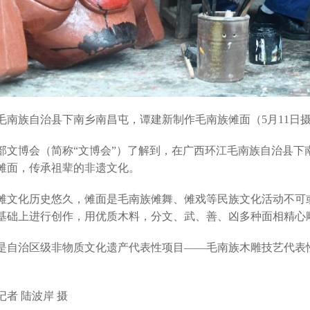
族自治县下南乡南昌屯，谭建新制作毛南族傩面（5月11日
部文博会（简称“
文博会
”）了解到，
在广西环江毛南族自治县下
傩面，传承祖辈的非遗文化。
化历史悠久，傩面是毛南族傩舞、傩戏等民族文化活动不可或
基础上进行创作，用优质木料，分文、武、善、凶多种面相精心
治区级非物质文化遗产代表性项目——毛南族木雕技艺代表性
 陆波岸 摄