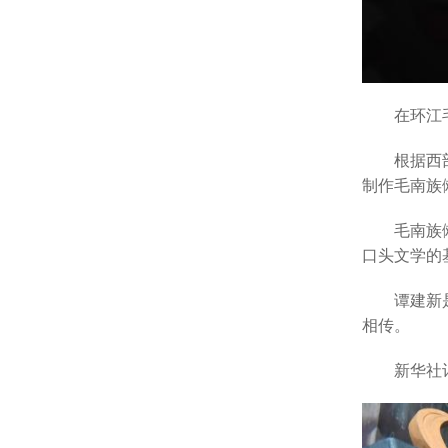
在环江毛南
根据西部
制作毛南族
毛南族傩文
口头文学的
谭建新是自
相传。
新华社记者