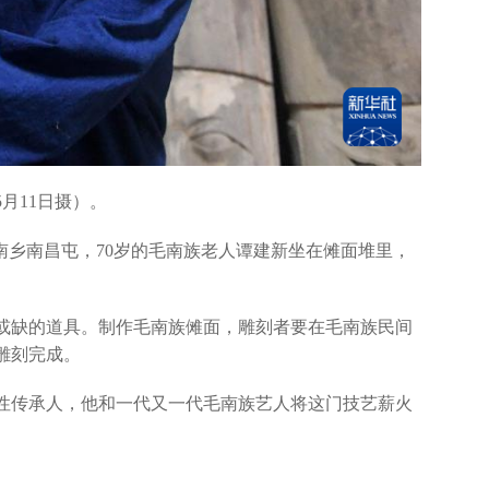
月11日摄）。
南乡南昌屯，70岁的毛南族老人谭建新坐在傩面堆里，
缺的道具。制作毛南族傩面，雕刻者要在毛南族民间
雕刻完成。
传承人，他和一代又一代毛南族艺人将这门技艺薪火