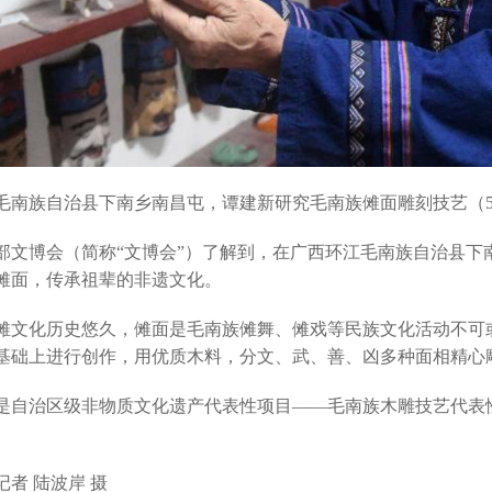
族自治县下南乡南昌屯，谭建新研究毛南族傩面雕刻技艺（5
部文博会（简称“
文博会
”）了解到，
在广西环江毛南族自治县下
傩面，传承祖辈的非遗文化。
化历史悠久，傩面是毛南族傩舞、傩戏等民族文化活动不可或
基础上进行创作，用优质木料，分文、武、善、凶多种面相精心
治区级非物质文化遗产代表性项目——毛南族木雕技艺代表性
 陆波岸 摄