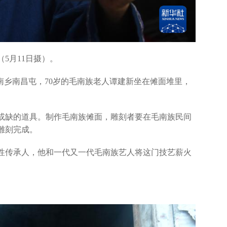
5月11日摄）。
南乡南昌屯，70岁的毛南族老人谭建新坐在傩面堆里，
缺的道具。制作毛南族傩面，雕刻者要在毛南族民间
雕刻完成。
传承人，他和一代又一代毛南族艺人将这门技艺薪火