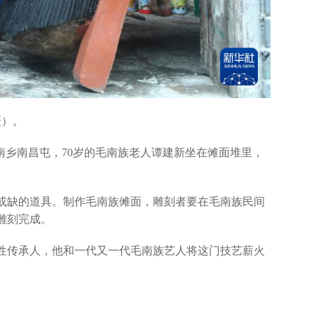
摄）。
南乡南昌屯，70岁的毛南族老人谭建新坐在傩面堆里，
缺的道具。制作毛南族傩面，雕刻者要在毛南族民间
雕刻完成。
传承人，他和一代又一代毛南族艺人将这门技艺薪火