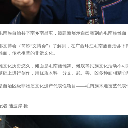
族自治县下南乡南昌屯，谭建新展示自己雕刻的毛南族傩面（
文博会（简称“
文博会
”）了解到，在广西环江毛南族自治县下
傩面，传承祖辈的非遗文化。
化历史悠久，傩面是毛南族傩舞、傩戏等民族文化活动不可或
基础上进行创作，用优质木料，分文、武、善、凶多种面相精心
治区级非物质文化遗产代表性项目——毛南族木雕技艺代表性
 陆波岸 摄