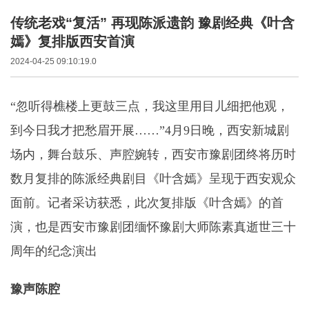
传统老戏“复活” 再现陈派遗韵 豫剧经典《叶含
嫣》复排版西安首演
2024-04-25 09:10:19.0
“忽听得樵楼上更鼓三点，我这里用目儿细把他观，
到今日我才把愁眉开展……”4月9日晚，西安新城剧
场内，舞台鼓乐、声腔婉转，西安市豫剧团终将历时
数月复排的陈派经典剧目《叶含嫣》呈现于西安观众
面前。记者采访获悉，此次复排版《叶含嫣》的首
演，也是西安市豫剧团缅怀豫剧大师陈素真逝世三十
周年的纪念演出
豫声陈腔