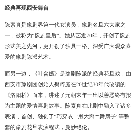
经典再现西安舞台
陈素真是豫剧界第一代女演员，豫剧名旦六大家之
一，被称为“豫剧皇后”。她从艺近70年，开创了豫剧
形式美之先河，更开创了独具一格、深受广大观众喜
爱的豫剧陈派艺术。
而另一边，《叶含嫣》是豫剧陈派的经典花旦戏，由
西安市豫剧团创始人樊粹庭在20世纪30年代改编的
《洛阳桥》而来，讲述了元朝末年一出以善恶终有报
为主题的爱情喜剧故事。陈素真在此剧中融入了诸多
表演，首创、独创了“巧穿衣”“甩大辫”“舞扇子”等整
套的豫剧花旦表演程式，曼妙绝伦。