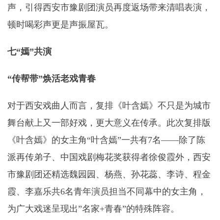
声，引得西安市豫剧团演员再度返场带来清唱表演，
顿时喝彩声更是声振屋瓦。
七“嫣”共演
“传帮带”焕活老戏青春
对于西安戏曲人而言，复排《叶含嫣》不只是为城市
舞台献上又一部好戏，更大意义在传承。此次复排版
《叶含嫣》的女主角“叶含嫣”一共有7名——除了陈
派再传弟子、中国戏剧梅花奖获得者徐俊霞外，西安
市豫剧团还精选魏园园、杨燕、孙花蕊、李诗、程金
霞、李嘉乐共6名青年演员担当不同幕中的女主角，
为广大戏迷呈现出”名家+青春”的特殊阵容。