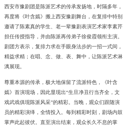
西安市豫剧团是陈派艺术的传承发扬地，时隔多年，
再度将《叶含嫣》搬上西安豫剧舞台，在复排中特别
邀请了陈素真的学生、老一辈豫剧表演艺术家李素芹
担任传授指导，并由陈派再传弟子徐俊霞领衔主演。
剧团方表示，复排力求在手眼身法步的一招一式间，
精益求精；在唱、念、做、表、舞中，让陈派艺术淋
漓展现。
尊重本源的传承，极大地保留了流派特色，《叶含
嫣》首演现场，因此显现出“生旦净丑行当齐全，文
戏武戏俱现陈派风采”的精彩。当晚，观众们跟随演
员的精彩演绎，全情投入。每到精彩时刻，剧场内鼓
掌声此起彼伏。直至演出结束，观众长久不息的掌