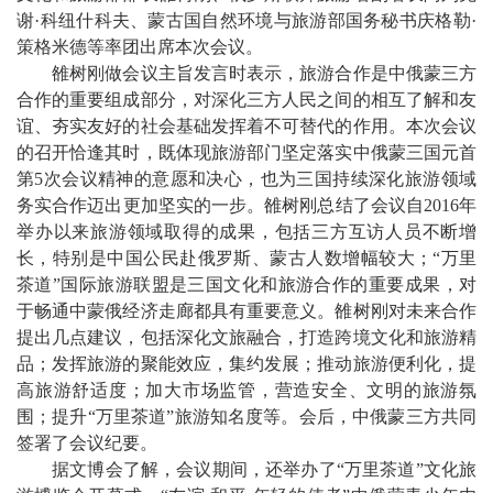
谢·科纽什科夫、蒙古国自然环境与旅游部国务秘书庆格勒·
策格米德等率团出席本次会议。
雒树刚做会议主旨发言时表示，旅游合作是中俄蒙三方
合作的重要组成部分，对深化三方人民之间的相互了解和友
谊、夯实友好的社会基础发挥着不可替代的作用。本次会议
的召开恰逢其时，既体现旅游部门坚定落实中俄蒙三国元首
第5次会议精神的意愿和决心，也为三国持续深化旅游领域
务实合作迈出更加坚实的一步。雒树刚总结了会议自2016年
举办以来旅游领域取得的成果，包括三方互访人员不断增
长，特别是中国公民赴俄罗斯、蒙古人数增幅较大；“万里
茶道”国际旅游联盟是三国文化和旅游合作的重要成果，对
于畅通中蒙俄经济走廊都具有重要意义。雒树刚对未来合作
提出几点建议，包括深化文旅融合，打造跨境文化和旅游精
品；发挥旅游的聚能效应，集约发展；推动旅游便利化，提
高旅游舒适度；加大市场监管，营造安全、文明的旅游氛
围；提升“万里茶道”旅游知名度等。会后，中俄蒙三方共同
签署了会议纪要。
据文博会了解，会议期间，还举办了“万里茶道”文化旅