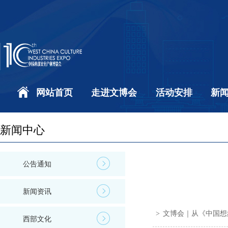
网站首页
走进文博会
活动安排
新
新闻中心
公告通知
新闻资讯
文博会｜从《中国想
西部文化