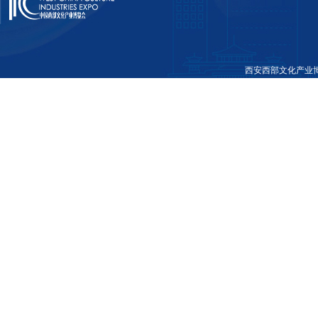
西安西部文化产