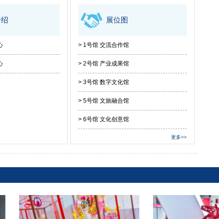
介绍
展位图
心
> 1号馆 交流合作馆
心
> 2号馆 产业成果馆
> 3号馆 数字文化馆
> 5号馆 文旅融合馆
> 6号馆 文化创意馆
更多>>